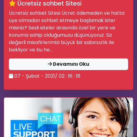
Ücretsiz sohbet Sitesi
Ücretsiz sohbet Sitesi Ücret ödemeden ve hatta
üye olmadan sohbet etmeye başlamak ister
misiniz? Sesli siteler arasında özel bir yere ve
konuma sahip olduğumuzu düşünüyoruz. Siz
🎊
değerli misafirlerimizi büyük bir sabırsızlık ile
bekliyor ve bu he...
Devamını Oku
07 - Şubat - 2021/ 02 : 16 : 18
💻