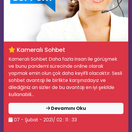
Kameralı Sohbet
Kameralı Sohbet Daha fazla insan ile görüşmek
ve bunu pandemi sürecinde online olarak
yapmak emin olun çok daha keyifli olacaktır. Sesli
sohbet avantajı ile birlikte karşınızdayız ve
dilediğiniz an sizler de bu avantajı en iyi şekilde
kullanabili...
🖥️
Devamını Oku
07 - Şubat - 2021/ 02 : 11 : 33