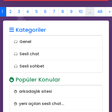
1
2
3
4
5
6
7
8
9
10
...
48
»
💻
Kategoriler
Genel
Sesli chat
Sesli sohbet
🎆
Popüler Konular
arkadaşlık sitesi
yeni açılan sesli chat...