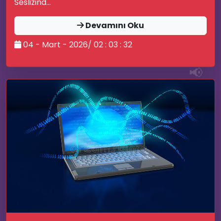
Seslizind...
Devamını Oku
🚀
04 - Mart - 2026/ 02 : 03 : 32
📢
🔥
🎙️
📝