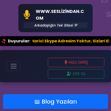
WWW.SESLIZINDAN.C

OM
Arkadaşlığın Tek Sitesi 💬
il.Com Harici Skype Adresim Yoktur, Sizleri Ekleyen 
Duyurular:
HIZLI GİRİŞ
ÜYE OL
📖 Blog Yazıları