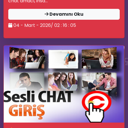
chat amacı, insa...
Devamını Oku
04 - Mart - 2026/ 02 : 16 : 05
🎆
😂