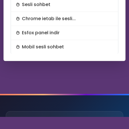
Sesli sohbet
Chrome ietab ile sesli...
Esfox panel indir
Mobil sesli sohbet
💖
HAKKIMIZDA