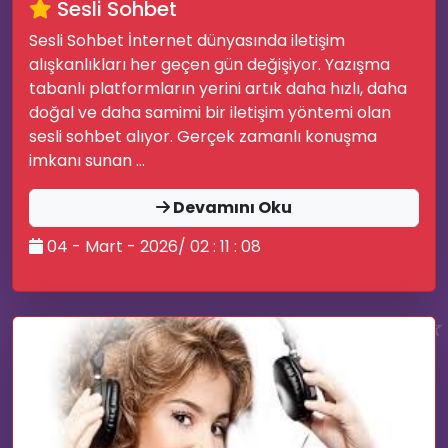
Sesli Sohbet
Sesli Sohbet İnternet dünyasında iletişim
alışkanlıkları her geçen gün değişiyor. Yazışma
🤩
tabanlı platformların yerini artık daha hızlı, daha
🤷‍♂️
doğal ve daha samimi bir iletişim yöntemi olan
🗨️
sesli sohbet alıyor. Gerçek zamanlı konuşma
imkanı sunan ...
Devamını Oku
04 - Mart - 2026/ 02 : 11 : 08
⭐
📝