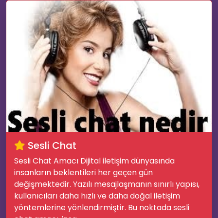
Sesli Chat
Sesli Chat Amacı Dijital iletişim dünyasında
🌟
insanların beklentileri her geçen gün
değişmektedir. Yazılı mesajlaşmanın sınırlı yapısı,
kullanıcıları daha hızlı ve daha doğal iletişim
yöntemlerine yönlendirmiştir. Bu noktada sesli
🔊