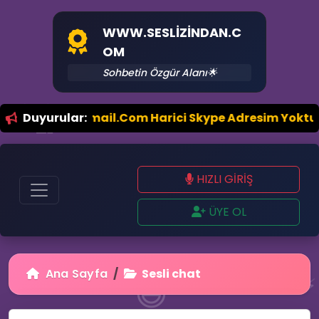
WWW.SESLIZINDAN.C
OM
Sohbetin Özgür Alanı🌟
💡
-PuSu@Hotmail.Com Harici Skype Adresim Yoktur, Sizle
Duyurular:
👥
HIZLI GİRİŞ
ÜYE OL
Ana Sayfa
Sesli chat
😆
⚡