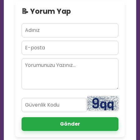
📝 Yorum Yap
💡
💡
💚
🎊
📩
💡
Gönder