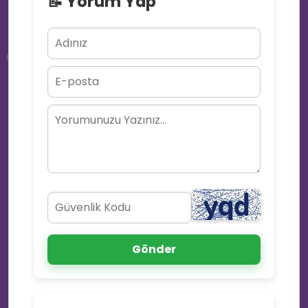
📝 Yorum Yap
🎉
📩
Gönder