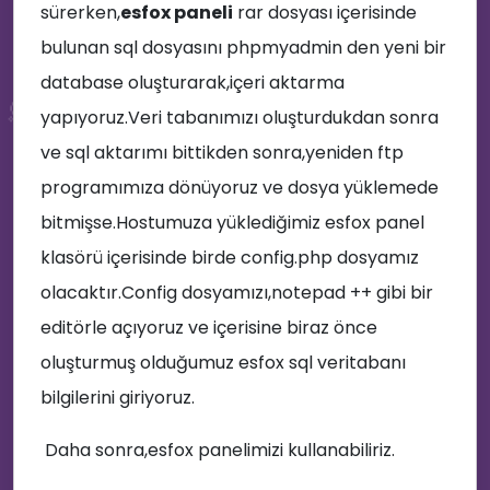
sürerken,
esfox paneli
rar dosyası içerisinde
bulunan sql dosyasını phpmyadmin den yeni bir
database oluşturarak,içeri aktarma
💭
yapıyoruz.Veri tabanımızı oluşturdukdan sonra
ve sql aktarımı bittikden sonra,yeniden ftp
programımıza dönüyoruz ve dosya yüklemede
bitmişse.Hostumuza yüklediğimiz esfox panel
🚀
klasörü içerisinde birde config.php dosyamız
olacaktır.Config dosyamızı,notepad ++ gibi bir
editörle açıyoruz ve içerisine biraz önce
oluşturmuş olduğumuz esfox sql veritabanı
bilgilerini giriyoruz.
Daha sonra,esfox panelimizi kullanabiliriz.