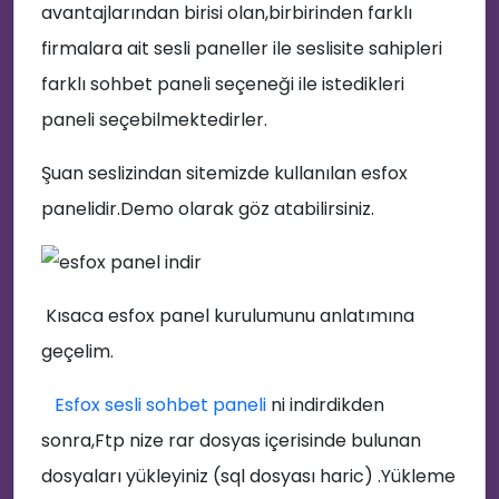
avantajlarından birisi olan,birbirinden farklı
firmalara ait sesli paneller ile seslisite sahipleri
farklı sohbet paneli seçeneği ile istedikleri
paneli seçebilmektedirler.
Şuan seslizindan sitemizde kullanılan esfox
panelidir.Demo olarak göz atabilirsiniz.
😆
⚡
Kısaca esfox panel kurulumunu anlatımına
🖥️
geçelim.
🎉
Esfox sesli sohbet paneli
ni indirdikden
sonra,Ftp nize rar dosyas içerisinde bulunan
👨‍💻
dosyaları yükleyiniz (sql dosyası haric) .Yükleme