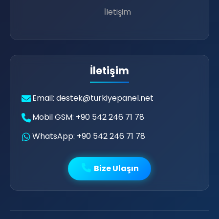
İletişim
📶
💗
⚡
🎆
İletişim
Email: destek@turkiyepanel.net
Mobil GSM: +90 542 246 71 78
WhatsApp: +90 542 246 71 78
Bize Ulaşın