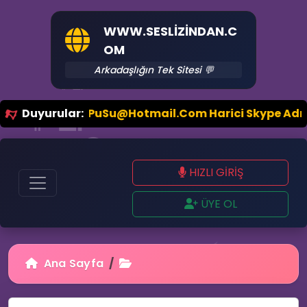
WWW.SESLIZINDAN.C
OM
😜
💻
Arkadaşlığın Tek Sitesi 💬
👨‍💻
👩‍💻
etisim: By--PuSu@Hotmail.Com Harici Skype Adresim Yo
Duyurular:
🗨️
HIZLI GİRİŞ

ÜYE OL
⚡
Ana Sayfa