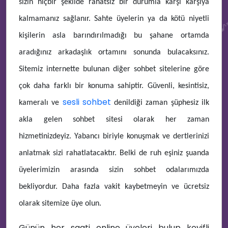
sizin hiçbir şekilde rahatsız bir durumla karşı karşıya

kalmamanız sağlanır. Sahte üyelerin ya da kötü niyetli
kişilerin asla barındırılmadığı bu şahane ortamda
aradığınız arkadaşlık ortamını sonunda bulacaksınız.
Sitemiz internette bulunan diğer sohbet sitelerine göre
çok daha farklı bir konuma sahiptir. Güvenli, kesintisiz,
👩‍💻
sesli sohbet
kameralı ve
denildiği zaman şüphesiz ilk
akla gelen sohbet sitesi olarak her zaman
hizmetinizdeyiz. Yabancı biriyle konuşmak ve dertlerinizi
🎧
anlatmak sizi rahatlatacaktır. Belki de ruh eşiniz şuanda
üyelerimizin arasında sizin sohbet odalarımızda
bekliyordur. Daha fazla vakit kaybetmeyin ve ücretsiz
🎧
olarak sitemize üye olun.
😍
Günün her saati online üyeleri bulup keyifli