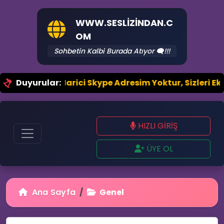
WWW.SESLIZINDAN.C
OM
Sohbetin Kalbi Burada Atıyor 🗨️!!!
ail.Com Harici Skype Adresim Yoktur, Sizleri Ekleyen
Duyurular:
HIZLI GİRİŞ
ÜYE OL
Ana Sayfa
Genel