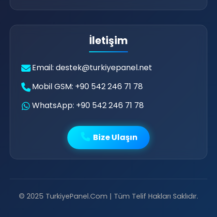
💗
İletişim
Email: destek@turkiyepanel.net
Mobil GSM: +90 542 246 71 78
WhatsApp: +90 542 246 71 78
📩
Bize Ulaşın
🔥
😂
© 2025 TurkiyePanel.Com | Tüm Telif Hakları Saklıdır.