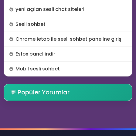
👥
yeni açılan sesli chat siteleri
Sesli sohbet
✉️
Chrome ietab ile sesli sohbet paneline giriş
👨‍💻
Esfox panel indir
Mobil sesli sohbet
💬 Popüler Yorumlar