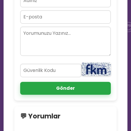
⚡

👥
😜
Gönder
🔥
🌟
💬 Yorumlar
🖥️